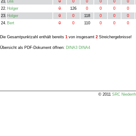
21.
Lea
0
0
0
0
0
0
22.
Holger
0
126
0
0
0
0
23.
Holger
0
0
118
0
0
0
24.
Bert
0
0
110
0
0
0
Die Gesamtpunktzahl enthält bereits
1
von insgesamt
2
Streichergebnisse!
Übersicht als PDF-Dokument öffnen:
DINA3
DINA4
© 2011
SRC Niederrh