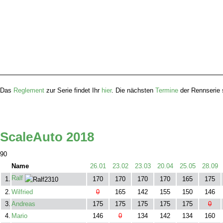
Das
Reglement
zur Serie findet Ihr
hier
. Die nächsten
Termine
der Rennserie
ScaleAuto 2018
90
Name
26.01
23.02
23.03
20.04
25.05
28.09
Ralf
1.
170
170
170
170
165
175
2.
Wilfried
0
165
142
155
150
146
3.
Andreas
175
175
175
175
175
0
4.
Mario
146
0
134
142
134
160