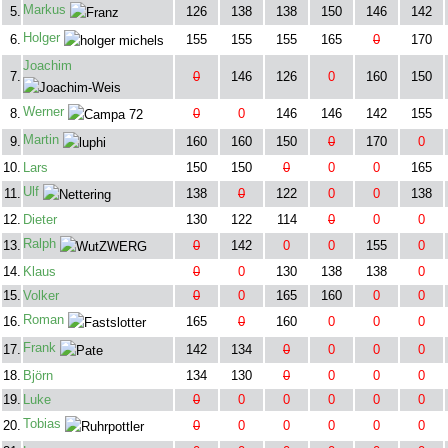
Markus
5.
126
138
138
150
146
142
Holger
6.
155
155
155
165
0
170
Joachim
7.
0
146
126
0
160
150
Werner
8.
0
0
146
146
142
155
Martin
9.
160
160
150
0
170
0
10.
Lars
150
150
0
0
0
165
Ulf
11.
138
0
122
0
0
138
12.
Dieter
130
122
114
0
0
0
Ralph
13.
0
142
0
0
155
0
14.
Klaus
0
0
130
138
138
0
15.
Volker
0
0
165
160
0
0
Roman
16.
165
0
160
0
0
0
Frank
17.
142
134
0
0
0
0
18.
Björn
134
130
0
0
0
0
19.
Luke
0
0
0
0
0
0
Tobias
20.
0
0
0
0
0
0