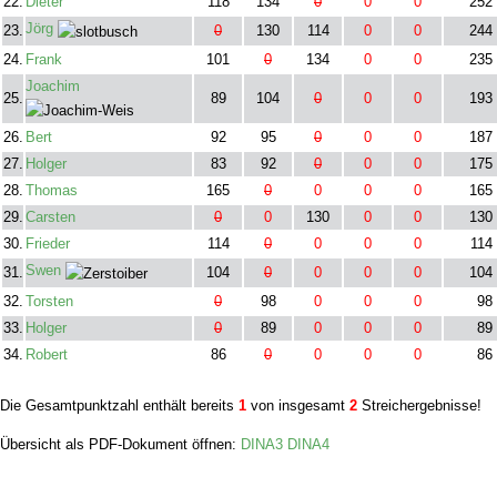
22.
Dieter
118
134
0
0
0
252
Jörg
23.
0
130
114
0
0
244
24.
Frank
101
0
134
0
0
235
Joachim
25.
89
104
0
0
0
193
26.
Bert
92
95
0
0
0
187
27.
Holger
83
92
0
0
0
175
28.
Thomas
165
0
0
0
0
165
29.
Carsten
0
0
130
0
0
130
30.
Frieder
114
0
0
0
0
114
Swen
31.
104
0
0
0
0
104
32.
Torsten
0
98
0
0
0
98
33.
Holger
0
89
0
0
0
89
34.
Robert
86
0
0
0
0
86
Die Gesamtpunktzahl enthält bereits
1
von insgesamt
2
Streichergebnisse!
Übersicht als PDF-Dokument öffnen:
DINA3
DINA4