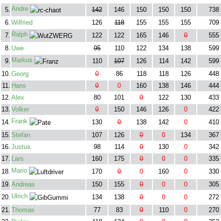
Andre
5.
142
146
150
150
150
738
6.
Wilfried
126
118
155
155
155
709
Ralph
7.
122
122
165
146
0
555
8.
Uwe
95
110
122
134
138
599
Markus
9.
110
107
126
114
142
599
10.
Georg
0
86
118
118
126
448
11.
Hans
0
0
160
138
146
444
12.
Alex
80
101
0
122
130
433
13.
Volker
0
150
146
126
0
422
Frank
14.
130
0
138
142
0
410
15.
Stefan
107
126
0
0
134
367
16.
Justus
98
114
0
130
0
342
17.
Lars
160
175
0
0
0
335
Mario
18.
170
0
0
160
0
330
19.
Andreas
150
155
0
0
0
305
Ulrich
20.
134
138
0
0
0
272
21.
Thomas
77
83
0
110
0
270